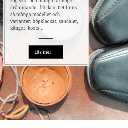
Säg skor och många får något
drömmande i blicken. Det finns
så många modeller och
varianter: högklackat, sandaler,
kängor, boots…
Läs mer