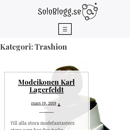
Skip
to
content
☰
Kategori:
Trashion
Modeikonen Karl
Lagerfeldt
mars 19, 2019
Till alla stora modefantasters
stora sorg har den tyske