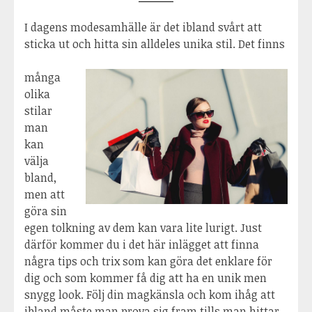
I dagens modesamhälle är det ibland svårt att
sticka ut och hitta sin alldeles unika stil. Det finns
många
olika
stilar
man
kan
välja
bland,
men att
göra sin
egen tolkning av dem kan vara lite lurigt. Just
därför kommer du i det här inlägget att finna
några tips och trix som kan göra det enklare för
dig och som kommer få dig att ha en unik men
snygg look. Följ din magkänsla och kom ihåg att
ibland måste man prova sig fram tills man hittar