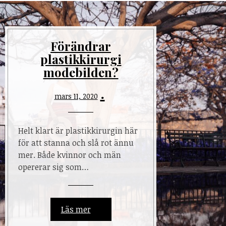
Förändrar
plastikkirurgi
modebilden?
mars 11, 2020
Helt klart är plastikkirurgin här
för att stanna och slå rot ännu
mer. Både kvinnor och män
opererar sig som…
Läs mer