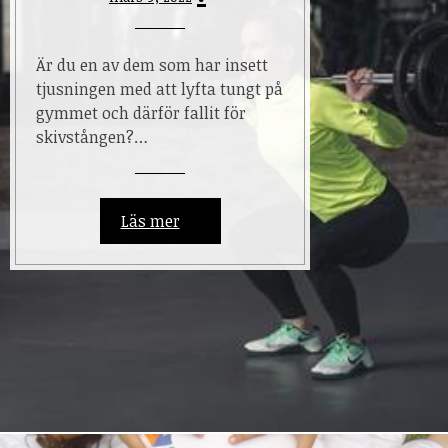
Är du en av dem som har insett
tjusningen med att lyfta tungt på
gymmet och därför fallit för
skivstången?…
Läs mer