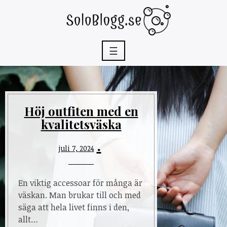
Skip
to
content
☰
Höj outfiten med en
kvalitetsväska
juli 7, 2024
En viktig accessoar för många är
väskan. Man brukar till och med
säga att hela livet finns i den,
allt…