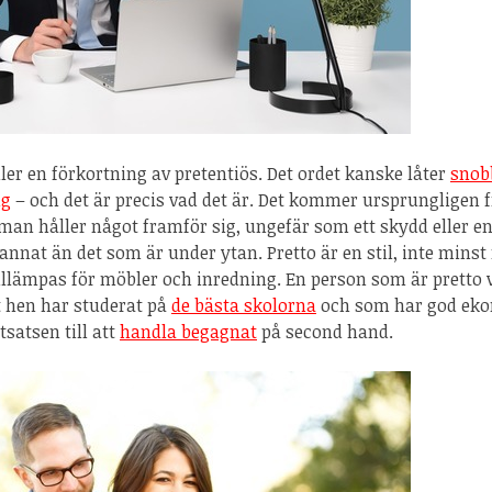
ller en förkortning av pretentiös. Det ordet kanske låter
snob
ng
– och det är precis vad det är. Det kommer ursprungligen f
man håller något framför sig, ungefär som ett skydd eller 
 annat än det som är under ytan. Pretto är en stil, inte min
llämpas för möbler och inredning. En person som är pretto v
tt hen har studerat på
de bästa skolorna
och som har god ekon
satsen till att
handla begagnat
på second hand.