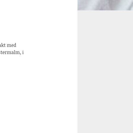
takt med
stermalm, i