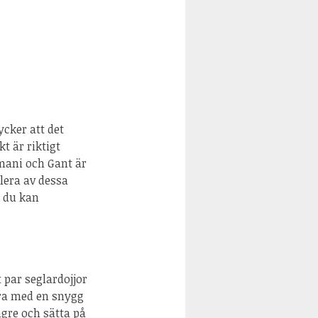
ycker att det
t är riktigt
mani och Gant är
flera av dessa
 du kan
 par seglardojjor
era med en snygg
ngre och sätta på