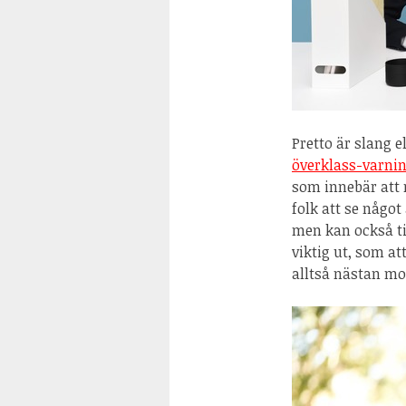
Pretto är slang e
överklass-varni
som innebär att 
folk att se något
men kan också ti
viktig ut, som a
alltså nästan mot