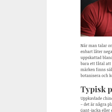
När man talar om 
enbart låter nega
uppskattad bland
bara ett fåtal at
märken finns sä
botanisera och k
Typisk p
Uppkavlade chinos
– det är några p
Gant-jacka eller 