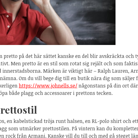
pretto på det här sättet kanske en del blir avskräckta och t
tivt. Men pretto är en stil som rotat sig rejält och som faktisk
 innerstadsborna. Märken är viktigt här – Ralph Lauren, Ar
t nämna. Om du vill bege dig till en butik nära dig som säljer 
kerligen
https://www.johnells.se/
någonstans på din ort där
öpa både plagg och accessoarer i prettons tecken.
rettostil
, en kabelstickad tröja runt halsen, en RL-polo shirt och ett
lagg som utmärker prettostilen. På vintern kan du komplett
en rock från Armani. Kanske vill du till och med gå steget lä