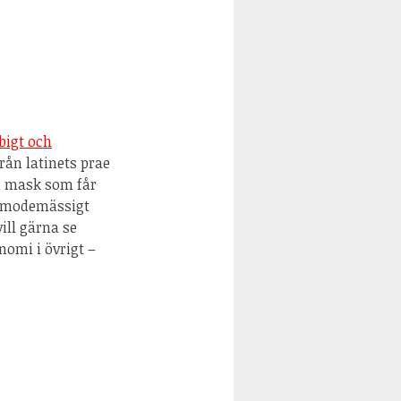
bigt och
rån latinets prae
en mask som får
st modemässigt
ill gärna se
omi i övrigt –