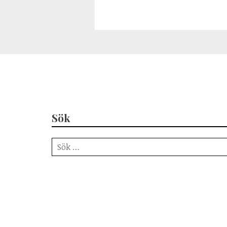
Inläggsnavigering
Sök
Sök
efter: