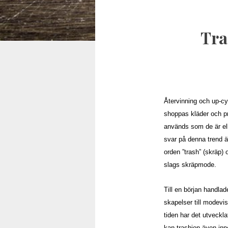
Tra
Återvinning och up-cy
shoppas kläder och pry
används som de är ell
svar på denna trend 
orden ”trash” (skräp) 
slags skräpmode.
Till en början handla
skapelser till modevi
tiden har det utveckla
kan trashion även inn