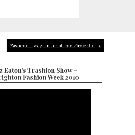
Kashmir – lyxigt material som värmer bra
ez Eaton’s Trashion Show –
righton Fashion Week 2010