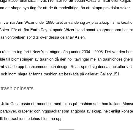
ga kläder eller lakan rivas i remsor för att sedan vävas till filtar eller korgar.
m att skapa nya ting för att de är moderiktiga, än att skapa praktiska saker.
ion var när Ann Wizer under 1990-talet använde sig av plastskräp i sina kreat
a Asien. För att fira Earth Day skapade Wizer bland annat kostymer som besto
rashionrörelsen spridits över dessa delar av Asien.
n-rörelsen tog fart i New York någon gång under 2004 – 2005. Det var den he
e till blomstringen av trashion då den höll tävlingar mellan trashiondesigne
amt visade upp trashionmode och design. Snart spred sig denna subkultur vidare
och inom några år fanns trashion att beskåda på galleriet Gallery 151.
rashioninsats
 Julia Genatossio ett modehus med fokus på trashion som hon kallade Mons
paraplyer, draperier och ryggsäckar som är gjorda av skräp, helt enligt konsten
llt fler trashionmodehus blomma upp.