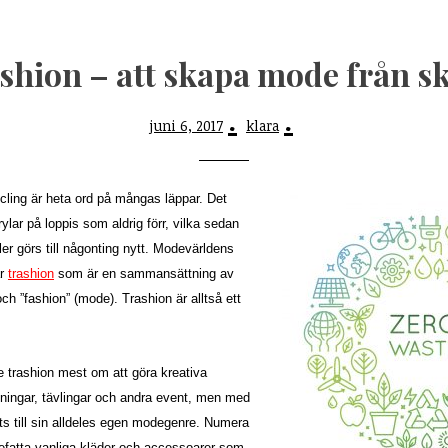
shion – att skapa mode från s
juni 6, 2017
klara
cling är heta ord på mångas läppar. Det
lar på loppis som aldrig förr, vilka sedan
er görs till någonting nytt. Modevärldens
är
trashion
som är en sammansättning av
och ”fashion” (mode). Trashion är alltså ett
de trashion mest om att göra kreativa
sningar, tävlingar och andra event, men med
ts till sin alldeles egen modegenre.
Numera
efatta vanliga kläder och accessoarer som