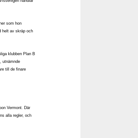
 Visserligen handlar
ioner som hon
d helt av skräp och
mliga klubben Plan B
rs, utnämnde
 till de finare
oon Vermont. Där
s alla regler, och