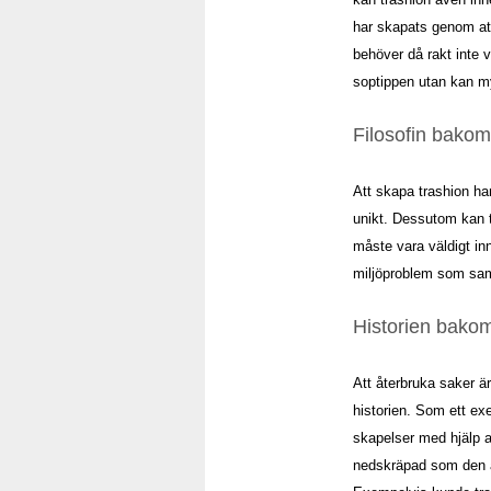
har skapats genom at
behöver då rakt inte 
soptippen utan kan my
Filosofin bakom
Att skapa trashion han
unikt. Dessutom kan 
måste vara väldigt in
miljöproblem som samh
Historien bakom
Att återbruka saker ä
historien. Som ett ex
skapelser med hjälp a
nedskräpad som den är