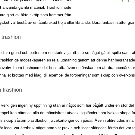
t använda gamla material. Trashionmode
vara gjort av äkta skräp som kommer från
cket väl bestå av en återbrukad tröja eller liknande. Bara fantasin sätter grä
 trashion
dlar i grund och botten om en stark vilja att inte se något gå till spillo samt a
trashion ge modeskaparen en rejäl utmaning genom att denne har begränsade 
novativ. Inom trashionmodet finns ofta även en önskan om att dra uppmärksam
ället brottas med idag, till exempel de föroreningar som skräp och överkons
 trashion
r verkligen ingen ny uppfinning utan är något som har pågått under en stor de
empel kan nämnas alla de människor i utvecklingsländer som lyckas skapa fan
v skräp såsom plastflaskor, juicekartonger och påsar. Även i äldre tider, inna
 idag, var återbruk något som var praxis och inget slängdes förrän det var tot