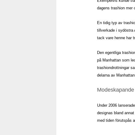
Exempelvis kunde trasi
dagens trashion mer o
En tidig typ av trash
tillverkade i sydöstr
tack vare henne har t
Den egentliga trashio
på Manhattan som ledd
trashiondrottningar s
delarna av Manhattan 
Modeskapande t
Under 2006 lanserade
designas bland annat 
med tiden förutspås a