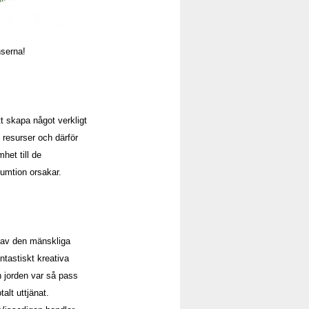
nserna!
tt skapa något verkligt
resurser och därför
het till de
umtion orsakar.
l av den mänskliga
tastiskt kreativa
n jorden var så pass
alt uttjänat.